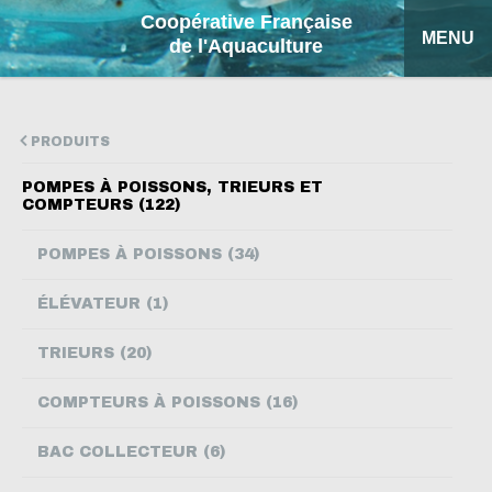
Coopérative Française
MENU
de l'Aquaculture
ACCUEIL
PRODUITS
NOS PRODUITS
POMPES À POISSONS, TRIEURS ET
COMPTEURS (122)
FICHES EXPLICATIVES
POMPES À POISSONS (34)
COFA
ÉLÉVATEUR (1)
MON DEVIS
TRIEURS (20)
RECHERCHE
COMPTEURS À POISSONS (16)
ENGLISH
BAC COLLECTEUR (6)
ESPAÑOL