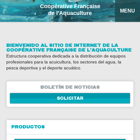
Coopérative Française
MENU
de l'Aquaculture
INICIO
PRODUCTOS
BIENVENIDO AL SITIO DE INTERNET DE LA
COOPÉRATIVE FRANÇAISE DE L'AQUACULTURE
Estructura cooperativa dedicada a la distribución de equipos
FICHAS EXPLICATIVAS
profesionales para la acuicultura, los sectores del agua, la
pesca deportiva y el deporte acuático.
COFA
BOLETÍN DE NOTICIAS
MI COTIZACIÓN
SOLICITAR
BUSCAR
FRANÇAIS
PRODUCTOS
ENGLISH