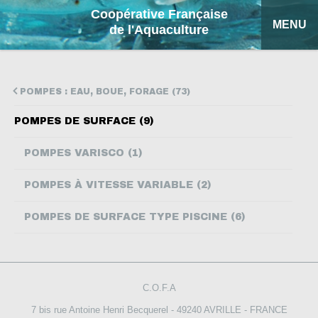
Coopérative Française
MENU
de l'Aquaculture
ACCUEIL
POMPES : EAU, BOUE, FORAGE (73)
NOS PRODUITS
POMPES DE SURFACE (9)
FICHES EXPLICATIVES
POMPES VARISCO (1)
COFA
POMPES À VITESSE VARIABLE (2)
MON DEVIS
POMPES DE SURFACE TYPE PISCINE (6)
RECHERCHE
ENGLISH
C.O.F.A
ESPAÑOL
7 bis rue Antoine Henri Becquerel - 49240 AVRILLE - FRANCE