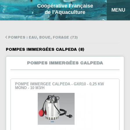
Coopérative Française
MENU
de l'Aquaculture
ACCUEIL
POMPES : EAU, BOUE, FORAGE (73)
NOS PRODUITS
POMPES IMMERGÉES CALPEDA (8)
FICHES EXPLICATIVES
POMPES IMMERGÉES CALPEDA
COFA
MON DEVIS
POMPE IMMERGEE CALPEDA - GXR10 - 0,25 KW
MONO - 10 M3/H
RECHERCHE
ENGLISH
ESPAÑOL