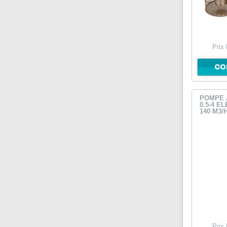
Prix
CO
POMPE À
0.5-4 E
140 M3/H
Prix