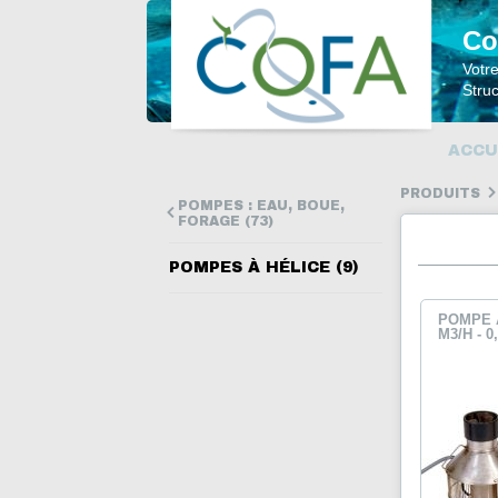
Co
Votr
Struc
ACCU
PRODUITS
POMPES : EAU, BOUE,
FORAGE (73)
POMPES À HÉLICE (9)
POMPE A
M3/H - 0