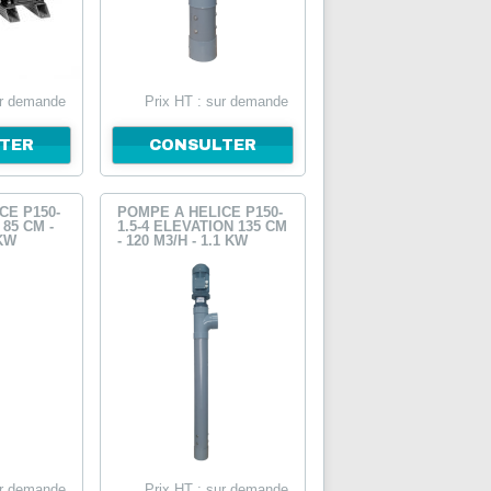
ur demande
Prix HT : sur demande
TER
CONSULTER
CE P150-
POMPE À HÉLICE P150-
 85 CM -
1.5-4 ELEVATION 135 CM
 KW
- 120 M3/H - 1.1 KW
ur demande
Prix HT : sur demande