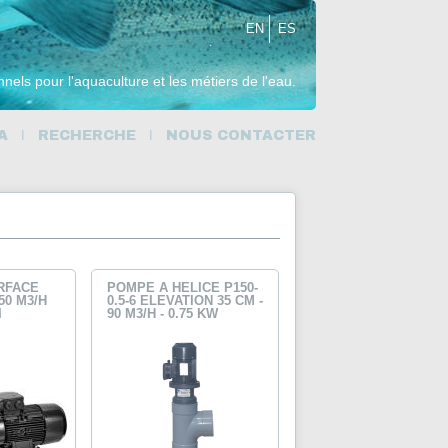
EN
ES
nnels pour l'aquaculture et les métiers de l'eau.
A
RECHERCHE
NOUS CONTACTER
RFACE
POMPE À HÉLICE P150-
0 M3/H
0.5-6 ELEVATION 35 CM -
I
90 M3/H - 0.75 KW