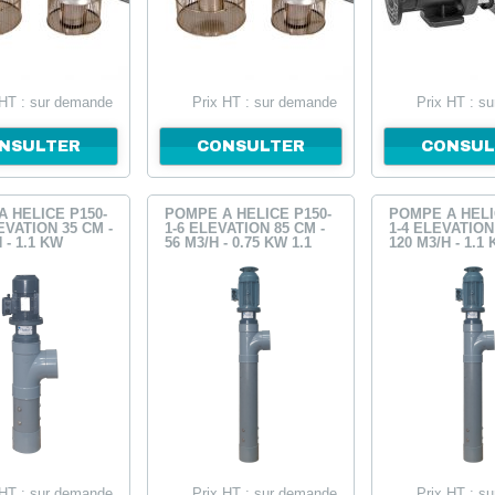
 HT : sur demande
Prix HT : sur demande
Prix HT : s
NSULTER
CONSULTER
CONSUL
 HÉLICE P150-
POMPE À HÉLICE P150-
‌POMPE À HÉLI
LEVATION 35 CM -
1-6 ELEVATION 85 CM -
1-4 ELEVATION
 - 1.1 KW
56 M3/H - 0.75 KW 1.1
120 M3/H - 1.1
KW (copie)
 HT : sur demande
Prix HT : sur demande
Prix HT : s