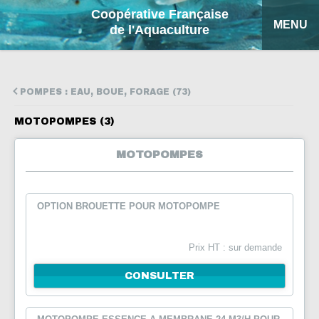
Coopérative Française
MENU
de l'Aquaculture
ACCUEIL
POMPES : EAU, BOUE, FORAGE (73)
NOS PRODUITS
MOTOPOMPES (3)
FICHES EXPLICATIVES
MOTOPOMPES
COFA
MON DEVIS
OPTION BROUETTE POUR MOTOPOMPE
RECHERCHE
Prix HT : sur demande
ENGLISH
CONSULTER
ESPAÑOL