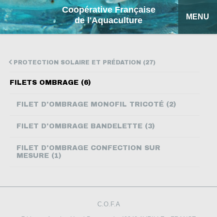
Coopérative Française
MENU
de l'Aquaculture
ACCUEIL
PROTECTION SOLAIRE ET PRÉDATION (27)
NOS PRODUITS
FILETS OMBRAGE (6)
FICHES EXPLICATIVES
FILET D'OMBRAGE MONOFIL TRICOTÉ (2)
COFA
FILET D'OMBRAGE BANDELETTE (3)
MON DEVIS
FILET D'OMBRAGE CONFECTION SUR
MESURE (1)
RECHERCHE
ENGLISH
C.O.F.A
ESPAÑOL