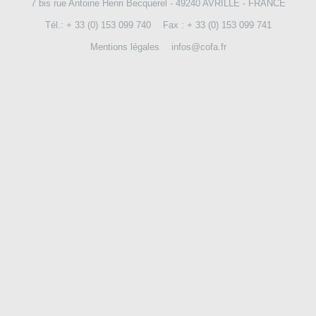
7 bis rue Antoine Henri Becquerel - 49240 AVRILLE - FRANCE
NOUS CONTACTER
Tél.: + 33 (0) 153 099 740
Fax : + 33 (0) 153 099 741
Mentions légales
infos@cofa.fr