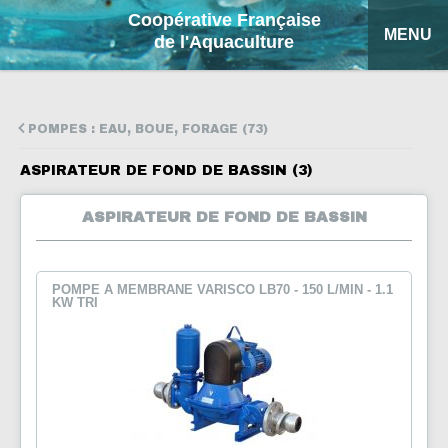
Coopérative Française
MENU
de l'Aquaculture
ACCUEIL
POMPES : EAU, BOUE, FORAGE (73)
NOS PRODUITS
ASPIRATEUR DE FOND DE BASSIN (3)
FICHES EXPLICATIVES
ASPIRATEUR DE FOND DE BASSIN
COFA
MON DEVIS
POMPE A MEMBRANE VARISCO LB70 - 150 L/MIN - 1.1
KW TRI
RECHERCHE
ENGLISH
ESPAÑOL