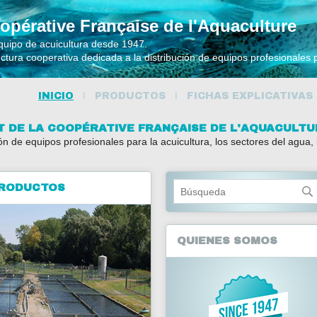
opérative Française de l'Aquaculture
quipo de acuicultura desde 1947.
NUESTROS PRODUCTOS
uctura cooperativa dedicada a la distribución de equipos profesionales
INICIO
PRODUCTOS
FICHAS EXPLICATIVAS
ET DE LA COOPÉRATIVE FRANÇAISE DE L'AQUACULTU
ón de equipos profesionales para la acuicultura, los sectores del agua, 
RODUCTOS
QUIENES SOMOS