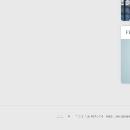
F
C.O.F.A
7 bis rue Antoine Henri Becque