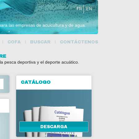
FR
EN
 para las empresas de acuicultura y de agua.
COFA
BUSCAR
CONTÁCTENOS
RE
la pesca deportiva y el deporte acuático.
CATÁLOGO
DESCARGA