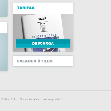
TARIFAS
DESCARGA
ENLACES ÚTILES
153 099 741
Notas legales
infos@cofa.fr