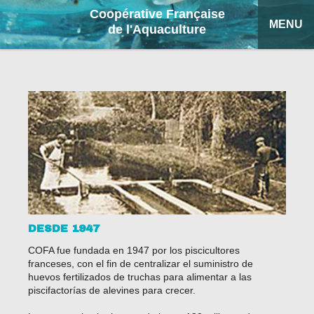
Coopérative Française
MENU
de l'Aquaculture
INICIO
PRODUCTOS
FICHAS EXPLICATIVAS
COFA
MI COTIZACIÓN
DESDE 1947
BUSCAR
COFA fue fundada en 1947 por los piscicultores
franceses, con el fin de centralizar el suministro de
FRANÇAIS
huevos fertilizados de truchas para alimentar a las
piscifactorías de alevines para crecer.
ENGLISH