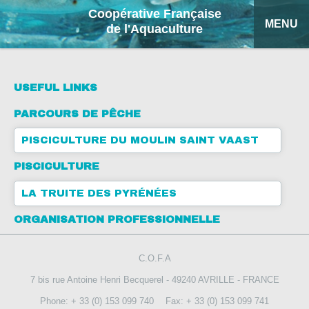
Coopérative Française
MENU
de l'Aquaculture
HOME
USEFUL LINKS
OUR PRODUCTS
PARCOURS DE PÊCHE
FACTSHEETS
PISCICULTURE DU MOULIN SAINT VAAST
COFA
PISCICULTURE
LA TRUITE DES PYRÉNÉES
MY QUOTATION
ORGANISATION PROFESSIONNELLE
SEARCH
C.O.F.A
FRANÇAIS
7 bis rue Antoine Henri Becquerel - 49240 AVRILLE - FRANCE
ESPAÑOL
Phone: + 33 (0) 153 099 740
Fax: + 33 (0) 153 099 741