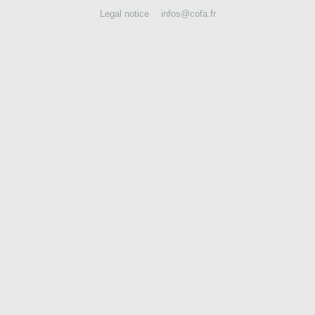
Legal notice
infos@cofa.fr
CONTACT US