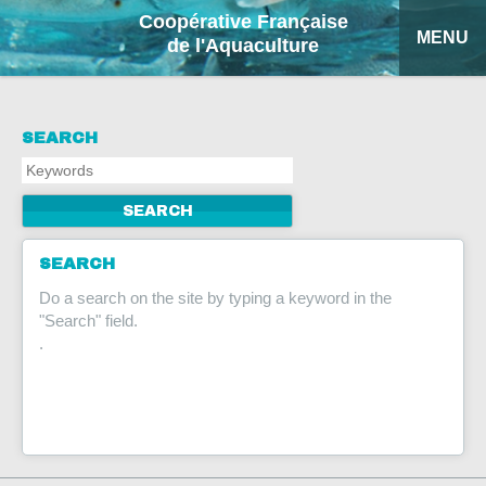
Coopérative Française
MENU
de l'Aquaculture
HOME
SEARCH
OUR PRODUCTS
FACTSHEETS
COFA
SEARCH
Do a search on the site by typing a keyword in the
MY QUOTATION
"Search" field.
.
SEARCH
FRANÇAIS
ESPAÑOL