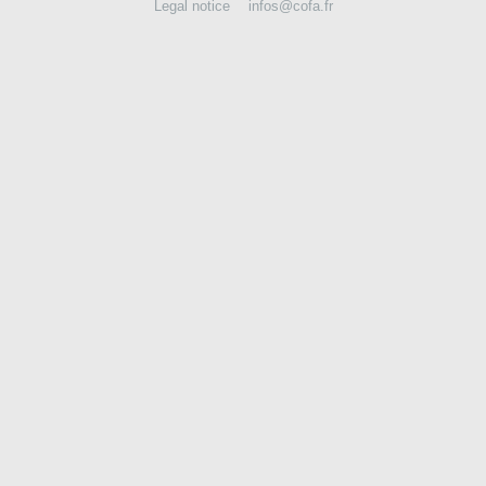
Legal notice
infos@cofa.fr
CONTACT US