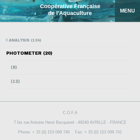
Coopérative Française
MENU
de l'Aquaculture
HOME
ANALYSIS (134)
OUR PRODUCTS
PHOTOMETER (20)
FACTSHEETS
(8)
COFA
(12)
MY QUOTATION
SEARCH
C.O.F.A
FRANÇAIS
7 bis rue Antoine Henri Becquerel - 49240 AVRILLE - FRANCE
Phone: + 33 (0) 153 099 740
Fax: + 33 (0) 153 099 741
ESPAÑOL