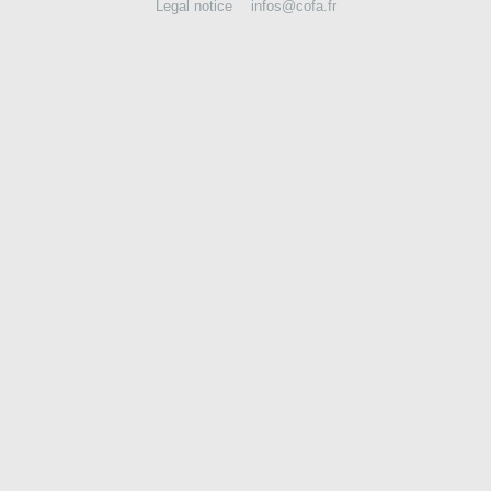
Legal notice
infos@cofa.fr
CONTACT US