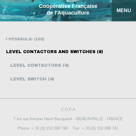
Coopérative Française
MENU
de l'Aquaculture
HOME
HYDRAULIC (102)
OUR PRODUCTS
LEVEL CONTACTORS AND SWITCHES (8)
FACTSHEETS
LEVEL CONTACTORS (4)
COFA
LEVEL SWITCH (4)
MY QUOTATION
SEARCH
C.O.F.A
FRANÇAIS
7 bis rue Antoine Henri Becquerel - 49240 AVRILLE - FRANCE
Phone: + 33 (0) 153 099 740
Fax: + 33 (0) 153 099 741
ESPAÑOL