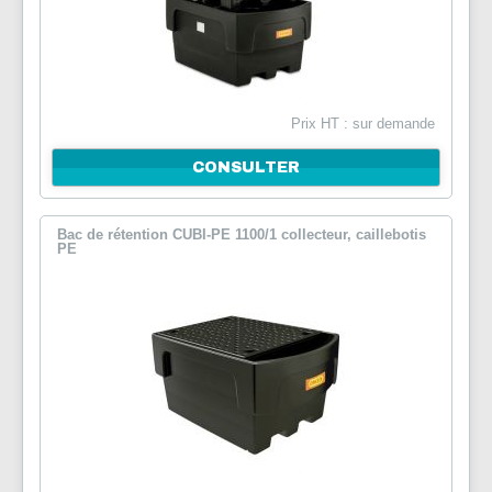
NOUS CONTACTER
Prix HT : sur demande
CONSULTER
Bac de rétention CUBI-PE 1100/1 collecteur, caillebotis
PE