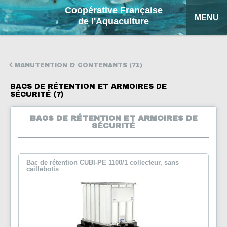
Coopérative Française
MENU
de l'Aquaculture
ACCUEIL
MANUTENTION & CONTENANTS (71)
NOS PRODUITS
BACS DE RÉTENTION ET ARMOIRES DE
SÉCURITÉ (7)
FICHES EXPLICATIVES
BACS DE RÉTENTION ET ARMOIRES DE
COFA
SÉCURITÉ
MON DEVIS
Bac de rétention CUBI-PE 1100/1 collecteur, sans
caillebotis
RECHERCHE
ENGLISH
ESPAÑOL