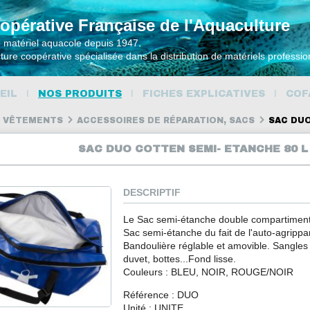
opérative Française de l'Aquaculture
e matériel aquacole depuis 1947.
ture coopérative spécialisée dans la distribution de matériels professio
EIL
NOS PRODUITS
FICHES EXPLICATIVES
COF
VÊTEMENTS
ACCESSOIRES DE RÉPARATION, SACS
SAC DUO
SAC DUO COTTEN SEMI- ETANCHE 80 L 
DESCRIPTIF
Le Sac semi-étanche double compartiment
Sac semi-étanche du fait de l'auto-agrippan
Bandoulière réglable et amovible. Sangles 
duvet, bottes...Fond lisse.
Couleurs : BLEU, NOIR, ROUGE/NOIR
Référence : DUO
Unité : UNITE