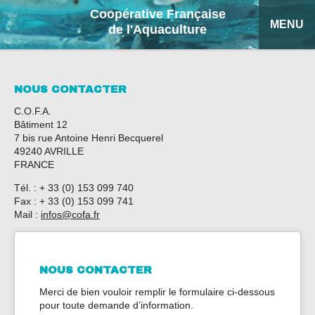
Coopérative Française
MENU
de l'Aquaculture
ACCUEIL
NOUS CONTACTER
NOS PRODUITS
C.O.F.A.
Bâtiment 12
FICHES EXPLICATIVES
7 bis rue Antoine Henri Becquerel
49240 AVRILLE
FRANCE
COFA
Tél. : + 33 (0) 153 099 740
Fax : + 33 (0) 153 099 741
MON DEVIS
Mail :
infos@cofa.fr
RECHERCHE
NOUS CONTACTER
ENGLISH
Merci de bien vouloir remplir le formulaire ci-dessous
ESPAÑOL
pour toute demande d’information.