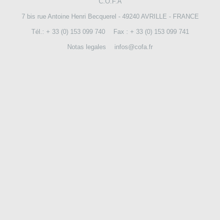
C.O.F.A
7 bis rue Antoine Henri Becquerel - 49240 AVRILLE - FRANCE
CONTÁCTENOS
Tél.: + 33 (0) 153 099 740
Fax : + 33 (0) 153 099 741
Notas legales
infos@cofa.fr