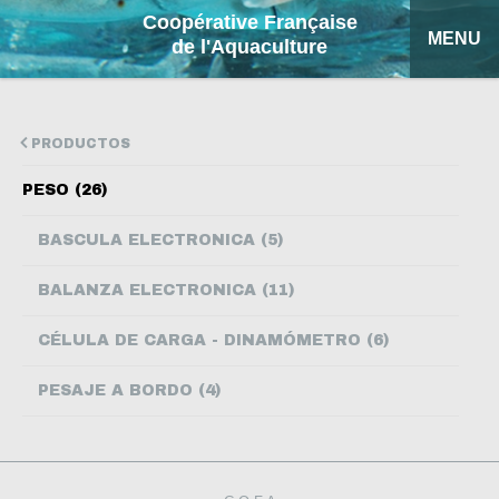
Coopérative Française
MENU
de l'Aquaculture
INICIO
PRODUCTOS
PRODUCTOS
PESO (26)
FICHAS EXPLICATIVAS
BASCULA ELECTRONICA (5)
COFA
BALANZA ELECTRONICA (11)
MI COTIZACIÓN
CÉLULA DE CARGA - DINAMÓMETRO (6)
BUSCAR
PESAJE A BORDO (4)
FRANÇAIS
ENGLISH