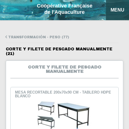
Coopérative Française
MENU
de l'Aquaculture
INICIO
TRANSFORMACIÓN - PESO (77)
PRODUCTOS
CORTE Y FILETE DE PESCADO MANUALMENTE
(21)
FICHAS EXPLICATIVAS
CORTE Y FILETE DE PESCADO
COFA
MANUALMENTE
MI COTIZACIÓN
MESA RECORTABLE 200x70x90 CM - TABLERO HDPE
BLANCO
BUSCAR
FRANÇAIS
ENGLISH