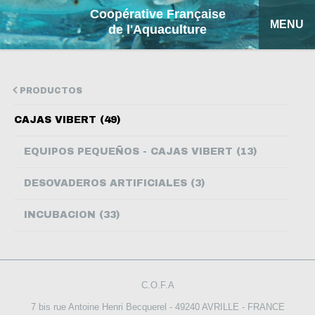
Coopérative Française
MENU
de l'Aquaculture
INICIO
PRODUCTOS
PRODUCTOS
CAJAS VIBERT (49)
FICHAS EXPLICATIVAS
EQUIPOS PEQUEÑOS - CAJAS VIBERT (13)
COFA
DESOVADEROS ARTIFICIALES (3)
MI COTIZACIÓN
INCUBACION (33)
BUSCAR
FRANÇAIS
C.O.F.A
ENGLISH
7 bis rue Antoine Henri Becquerel - 49240 AVRILLE - FRANCE